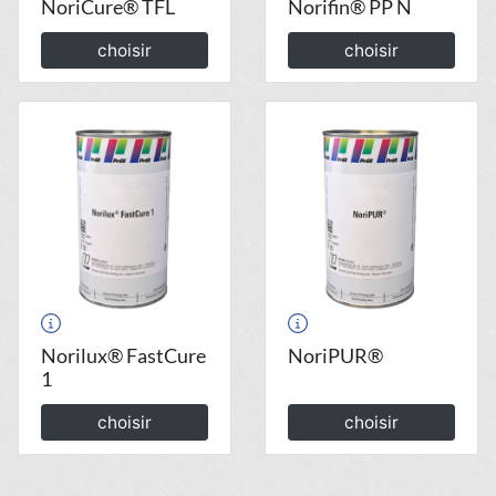
NoriCure® TFL
Norifin® PP N
choisir
choisir
Norilux® FastCure
NoriPUR®
1
choisir
choisir